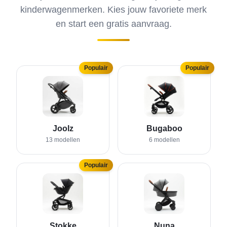
kinderwagenmerken. Kies jouw favoriete merk
en start een gratis aanvraag.
Populair
Populair
Joolz
Bugaboo
13
model
len
6
model
len
Populair
Stokke
Nuna