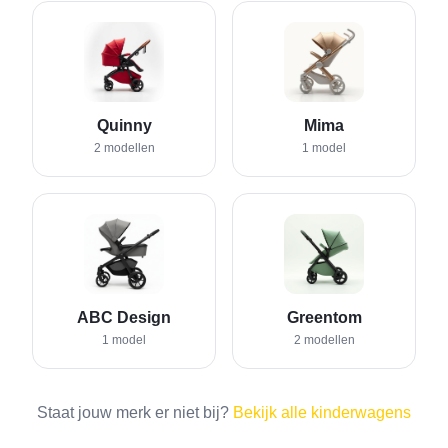
Quinny
Mima
2
model
len
1
model
ABC Design
Greentom
1
model
2
model
len
Staat jouw merk er niet bij?
Bekijk alle kinderwagens