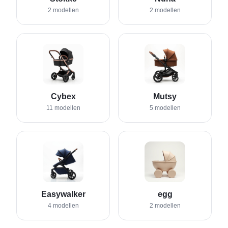
2
model
len
2
model
len
Cybex
Mutsy
11
model
len
5
model
len
Easywalker
egg
4
model
len
2
model
len