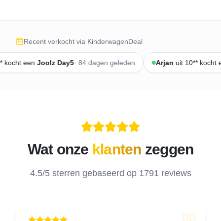
Recent verkocht via KinderwagenDeal
cht een
Joolz
Day5
·
84 dagen geleden
Arjan
uit
10**
kocht een
Wat onze
klanten
zeggen
4.5/5 sterren gebaseerd op 1791 reviews